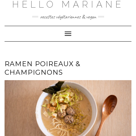
HELLO MARIANE
Skip
to
content
recettes végétariennes & vegan
Toggle
Navigation
RAMEN POIREAUX &
CHAMPIGNONS