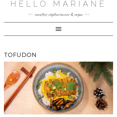
HELLO MARIANE
Skip
to
content
recettes végétariennes & vegan
Toggle
Navigation
TOFUDON