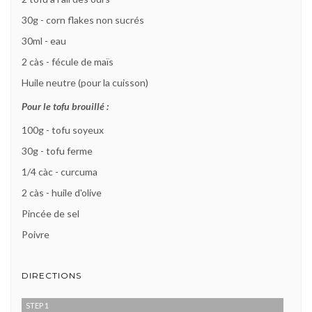
30g - corn flakes non sucrés
30ml - eau
2 càs - fécule de maïs
Huile neutre (pour la cuisson)
Pour le tofu brouillé :
100g - tofu soyeux
30g - tofu ferme
1/4 càc - curcuma
2 càs - huile d'olive
Pincée de sel
Poivre
DIRECTIONS
STEP 1