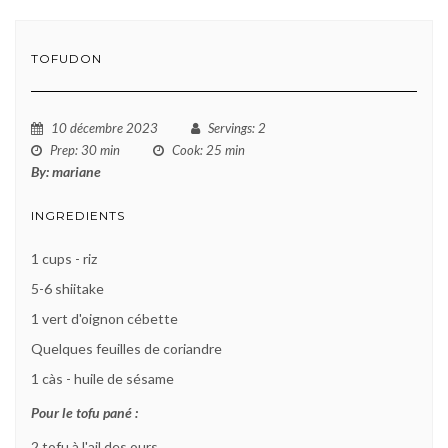
TOFUDON
10 décembre 2023
Servings
: 2
Prep
: 30 min
Cook
: 25 min
By:
mariane
INGREDIENTS
1 cups - riz
5-6 shiitake
1 vert d'oignon cébette
Quelques feuilles de coriandre
1 càs - huile de sésame
Pour le tofu pané :
2 tofu à l'ail des ours