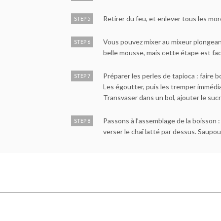
Retirer du feu, et enlever tous les mor
STEP 5
Vous pouvez mixer au mixeur plongean
STEP 6
belle mousse, mais cette étape est fac
Préparer les perles de tapioca : faire b
STEP 7
Les égoutter, puis les tremper immédi
Transvaser dans un bol, ajouter le suc
Passons à l’assemblage de la boisson :
STEP 8
verser le chaï latté par dessus. Saupou