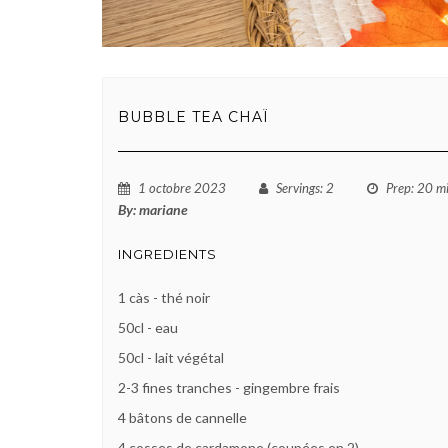
BUBBLE TEA CHAÏ
1 octobre 2023
Servings
: 2
Prep
: 20 m
By:
mariane
INGREDIENTS
1 càs - thé noir
50cl - eau
50cl - lait végétal
2-3 fines tranches - gingembre frais
4 bâtons de cannelle
4 cosses de cardamone (coupées en 2)