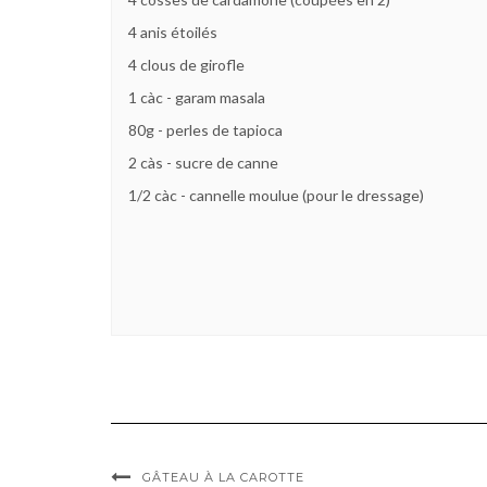
4 anis étoilés
4 clous de girofle
1 càc - garam masala
80g - perles de tapioca
2 càs - sucre de canne
1/2 càc - cannelle moulue (pour le dressage)
GÂTEAU À LA CAROTTE