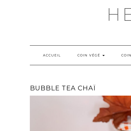
Skip
H
to
content
ACCUEIL
COIN VÉGÉ
COI
BUBBLE TEA CHAÏ