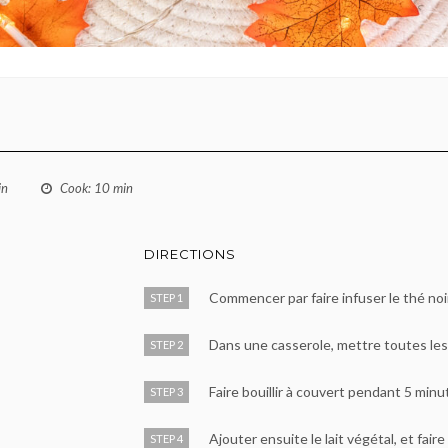
in
Cook
: 10 min
DIRECTIONS
Commencer par faire infuser le thé noi
STEP 1
Dans une casserole, mettre toutes les 
STEP 2
Faire bouillir à couvert pendant 5 minu
STEP 3
Ajouter ensuite le lait végétal, et fai
STEP 4