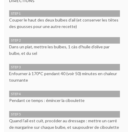
DIRECTIONS
STEP 1
Couper le haut des deux bulbes d’ail (et conserver les têtes
des gousses pour une autre recette)
STEP 2
Dans un plat, mettre les bulbes, 1 càs d’huile d’olive par
bulbe, et du sel
STEP 3
Enfourner à 170°C pendant 40 (voir 50) minutes en chaleur
tournante
STEP 4
Pendant ce temps : émincer la ciboulette
STEP 5
Quand l’ail est cuit, procéder au dressage : mettre un carré
de margarine sur chaque bulbe, et saupoudrer de ciboulette