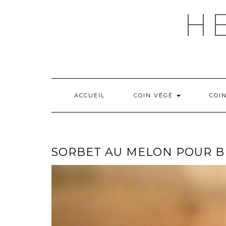
Skip
H
to
content
ACCUEIL
COIN VÉGÉ
COI
SORBET AU MELON POUR B