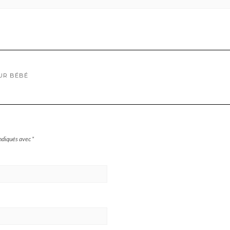
UR BÉBÉ
indiqués avec
*