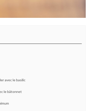
r avec le basilic
ec le bâtonnet
inimum