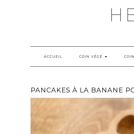
Skip
H
to
content
ACCUEIL
COIN VÉGÉ
COI
PANCAKES À LA BANANE P