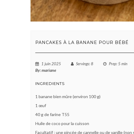
PANCAKES À LA BANANE POUR BÉBÉ
1 juin 2025
Servings
: 8
Prep
: 5 min
By:
mariane
INGREDIENTS
1 banane bien mûre (environ 100 g)
1 œuf
40 g de farine T55
Huile de coco pour la cuisson
Facultatif : une pincée de cannelle ou de vanille (non 