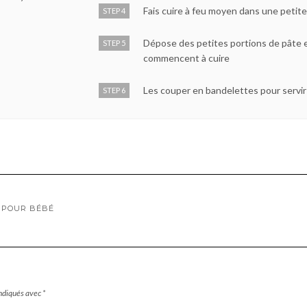
Fais cuire à feu moyen dans une petit
STEP 4
Dépose des petites portions de pâte 
STEP 5
commencent à cuire
Les couper en bandelettes pour servir
STEP 6
E POUR BÉBÉ
indiqués avec
*