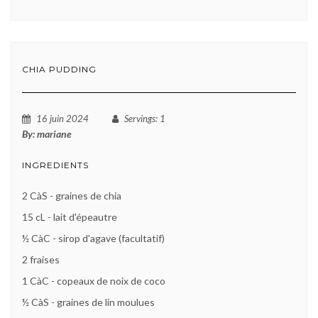
CHIA PUDDING
16 juin 2024
Servings
: 1
By:
mariane
INGREDIENTS
2 CàS - graines de chia
15 cL - lait d'épeautre
½ CàC - sirop d'agave (facultatif)
2 fraises
1 CàC - copeaux de noix de coco
½ CàS - graines de lin moulues