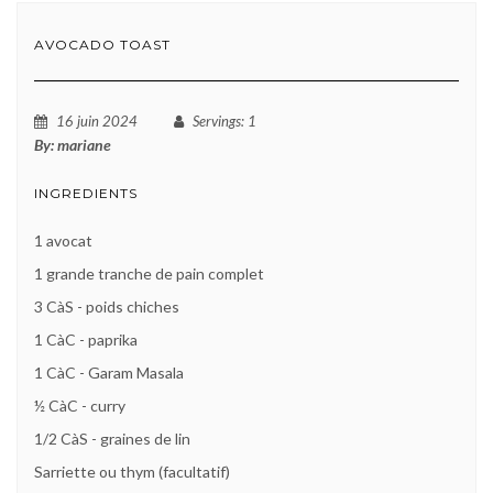
AVOCADO TOAST
16 juin 2024
Servings
: 1
By:
mariane
INGREDIENTS
1 avocat
1 grande tranche de pain complet
3 CàS - poids chiches
1 CàC - paprika
1 CàC - Garam Masala
½ CàC - curry
1/2 CàS - graines de lin
Sarriette ou thym (facultatif)